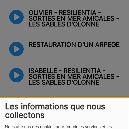
OLIVIER - RESILIENTIA -
SORTIES EN MER AMICALES -
LES SABLES D'OLONNE
RESTAURATION D'UN ARPÈGE
ISABELLE - RESILIENTIA -
SORTIES EN MER AMICALES -
LES SABLES D'OLONNE
18 ENFANTS DÉCOUVRENT LA
Les informations que nous
VOILE - RESILIENTIA
collectons
Nous utilisons des cookies pour fournir les services et les
RESILIENTIA SUR FRANCE 3