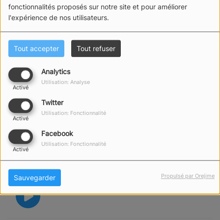
fonctionnalités proposés sur notre site et pour améliorer
l'expérience de nos utilisateurs.
JEAN ARMEL - RESILIENTIA
Tout accepter
Tout refuser
Analytics
Utilisation: Analyse
ANSELME - RESILIENTIA
Activé
Twitter
Utilisation: Fonctionnalité
Activé
FRANCK HERMEL DU
Facebook
JOURNAL DES SABLES PARLE
Utilisation: Fonctionnalité
Activé
DE NOUS
Propulsé par Orejime
Sauvegarder
PREMIÈRE SORTIE