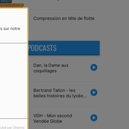
Vairé
Compression en tête de flotte
s sur notre
DERNIERS PODCASTS
Dan, la Dame aux
coquillages
Bertrand Tallon - les
belles histoires du lycée
Tabarly
VDH - Mon second
Vendée Globe
ulsé par Orejime