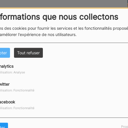
nformations que nous collectons
 émission a pour vocation de les mettre en valeur.
ns des cookies pour fournir les services et les fonctionnalités proposé
 améliorer l'expérience de nos utilisateurs.
pter
Tout refuser
nalytics
ilisation: Analyse
witter
ilisation: Fonctionnalité
acebook
IL Y A 4 MOIS
ilisation: Fonctionnalité
ACTIONS LOCALES
- APRIL MARINE -
LIONEL BOISMÉRY
Prop
der