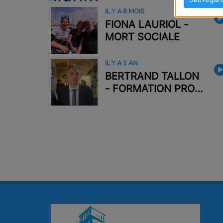
IL Y A 8 MOIS
FIONA LAURIOL -
MORT SOCIALE
IL Y A 1 AN
BERTRAND TALLON
- FORMATION PRO
PDL