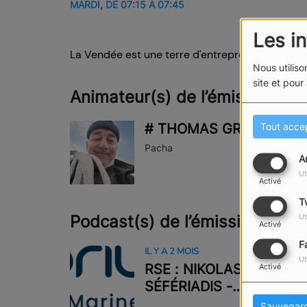
MARDI, DE 07:15 À 07:45
Les i
La Vendée est une terre d'entrepreneurs. Cette
Nous utiliso
site et pour
Animateur(s) de l’émission
# THOMAS GRIMAUX
Tout acce
Pacha
A
Ut
Activé
T
Ut
Podcast(s) de l’émission
Activé
F
IL Y A 2 MOIS
Ut
RSE : NIKOLAS
Activé
SÉFÉRIADIS -
HOMKIA
Sauvegar