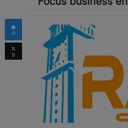
Focus business en
0
0