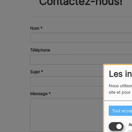
Contactez-nous!
Nom
*
Téléphone
Les i
Sujet
*
Nous utiliso
site et pour
Message
*
Tout acce
A
Ut