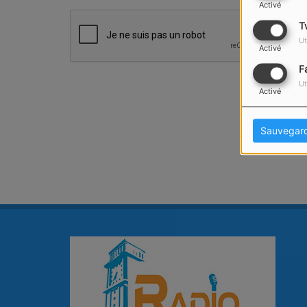
Activé
T
Ut
Activé
F
Ut
Activé
Sauvegar