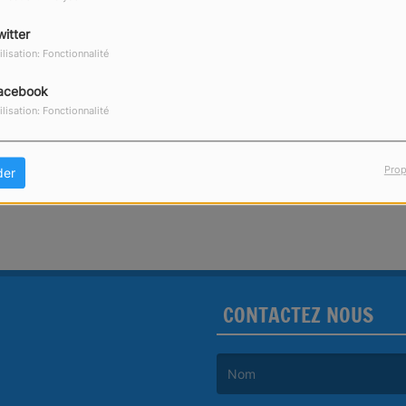
witter
ilisation: Fonctionnalité
acebook
ENVOYER VOTRE MESSAGE
ilisation: Fonctionnalité
Prop
der
CONTACTEZ NOUS
(Le nom est obligatoire. )