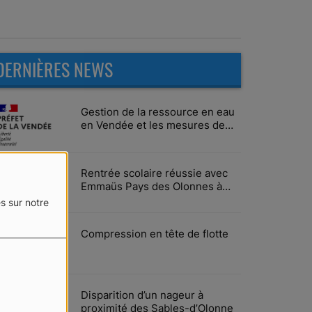
DERNIÈRES NEWS
Gestion de la ressource en eau
en Vendée et les mesures de
limitation des usages
Rentrée scolaire réussie avec
Emmaüs Pays des Olonnes à
Vairé
s sur notre
Compression en tête de flotte
Disparition d’un nageur à
proximité des Sables-d’Olonne