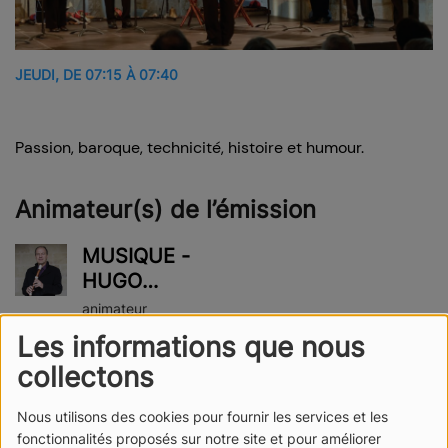
JEUDI, DE 07:15 À 07:40
Passion, baroque, technicité, histoire et humour.
Animateur(s) de l’émission
MUSIQUE -
HUGO
REYNE
animateur
Les informations que nous
Podcast(s) de l’émission
collectons
Nous utilisons des cookies pour fournir les services et les
HUGO
fonctionnalités proposés sur notre site et pour améliorer