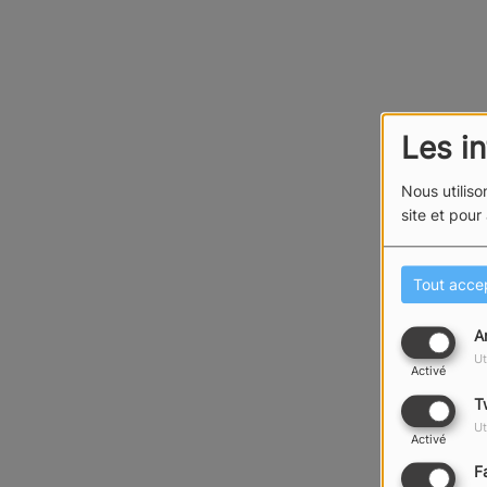
Les i
Nous utiliso
site et pour
Tout acce
A
Ut
Activé
T
Oups,
Ut
Activé
F