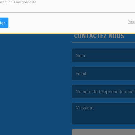
ilisation: Fonctionnalité
Prop
der
CONTACTEZ NOUS
(Le nom est obligatoire. )
(L’email est obligatoire. )
(Le message est obligatoire. )