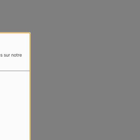
4
s sur notre
rreur.
.