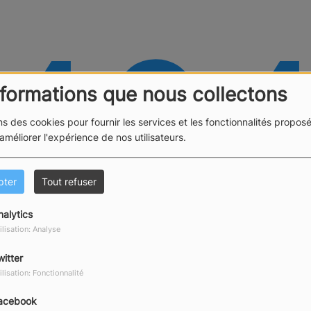
40
nformations que nous collectons
ns des cookies pour fournir les services et les fonctionnalités proposé
 améliorer l'expérience de nos utilisateurs.
pter
Tout refuser
nalytics
ilisation: Analyse
witter
 vous avez rencontré une e
ilisation: Fonctionnalité
acebook
Il semble que la page que vous recherchez n’existe plus