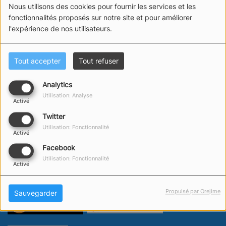
07 DÉCEMBRE 2025
Nous utilisons des cookies pour fournir les services et les
fonctionnalités proposés sur notre site et pour améliorer
ÉCOUTER LE PODCAST
l'expérience de nos utilisateurs.
Merci à Eric Bellion, son courage et son franc parler. Bon
vent !
Tout accepter
Tout refuser
Analytics
Utilisation: Analyse
Activé
Twitter
Utilisation: Fonctionnalité
Activé
Facebook
Utilisation: Fonctionnalité
Activé
Propulsé par Orejime
Sauvegarder