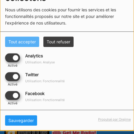
Nous utilisons des cookies pour fournir les services et les
02 FÉVRIER 2025
fonctionnalités proposés sur notre site et pour améliorer
ÉCOUTER LE PODCAST
l'expérience de nos utilisateurs.
Premiers mots et interview de Charlie Dalin, victorieux
Tout accepter
Tout refuser
de cette dixième édition du Vendée Globe.
Analytics
Utilisation: Analyse
Activé
Twitter
Utilisation: Fonctionnalité
Activé
Facebook
Utilisation: Fonctionnalité
Activé
Propulsé par Orejime
Sauvegarder