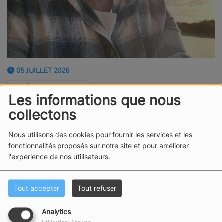
05 JUILLET 2026
ÉCOUTER LE PODCAST
Les informations que nous
Nouveau Bon Plan Radio Sables, avec Brice Cormier et
collectons
ses sorties nature en Vendée.
Nous utilisons des cookies pour fournir les services et les
Fort d'une bonne expérience, il vient de se lancer en
fonctionnalités proposés sur notre site et pour améliorer
l'expérience de nos utilisateurs.
auto-entreprise, pour la plus grande joie des petits et
des grands.
Tout accepter
Tout refuser
Il propose trois activités principales :
Analytics
Découverte des dunes
Découverte du bor de mer