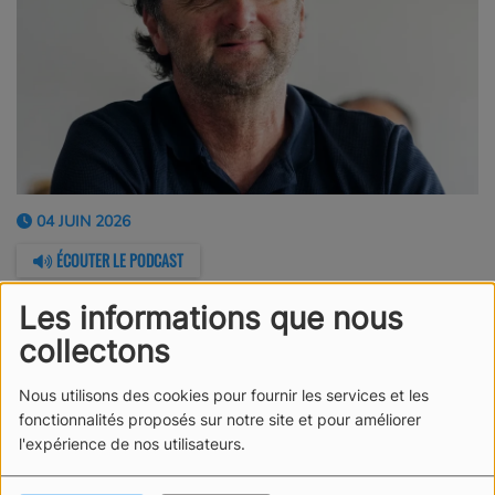
04 JUIN 2026
ÉCOUTER LE PODCAST
Les informations que nous
L'une des premières interviews avec Radio Sables !
collectons
Arnaud Boissières et Manu Sérazin nous parlent des
monocoques de la classe IMOCA.
Nous utilisons des cookies pour fournir les services et les
fonctionnalités proposés sur notre site et pour améliorer
l'expérience de nos utilisateurs.