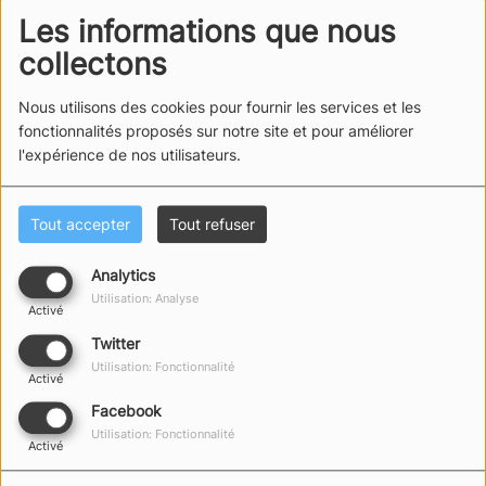
Voir aussi
Les informations que nous
collectons
Nous utilisons des cookies pour fournir les services et les
fonctionnalités proposés sur notre site et pour améliorer
l'expérience de nos utilisateurs.
Rentrée scolaire réussie
Gestion de la ressource
Tout accepter
Tout refuser
avec Emmaüs Pays des
en eau en Vendée et les
Olonnes à Vairé
mesures de limitation
des usages
Analytics
Utilisation: Analyse
Activé
Twitter
Utilisation: Fonctionnalité
Activé
Facebook
Utilisation: Fonctionnalité
Activé