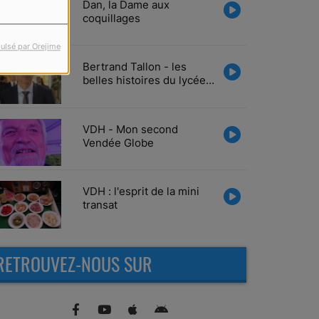
Dan, la Dame aux
coquillages
ulsé par Orejime
Bertrand Tallon - les
belles histoires du lycée
Tabarly
VDH - Mon second
Vendée Globe
VDH : l'esprit de la mini
transat
RETROUVEZ-NOUS SUR