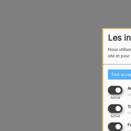
Les i
Nous utiliso
site et pour
Tout acce
A
Ut
Activé
T
Ut
Activé
F