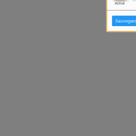
Ut
Activé
Sauvegar