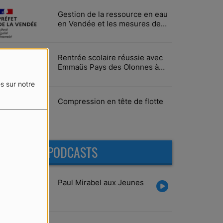
Gestion de la ressource en eau
en Vendée et les mesures de
limitation des usages
Rentrée scolaire réussie avec
Emmaüs Pays des Olonnes à
Vairé
s sur notre
Compression en tête de flotte
DERNIERS PODCASTS
Paul Mirabel aux Jeunes